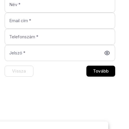
Név
*
Email cím
*
Telefonszám
*
Jelszó
*
Vissza
Tovább