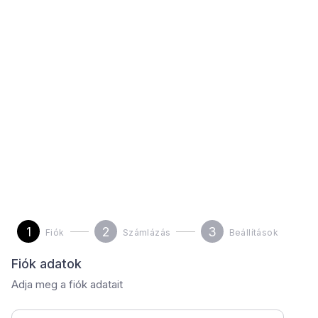
1
2
3
Fiók
Számlázás
Beállítások
Fiók adatok
Adja meg a fiók adatait